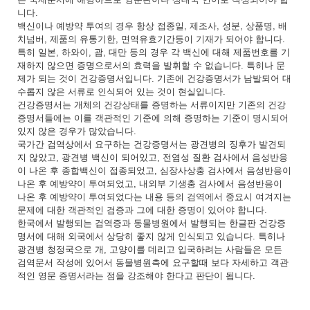
니다.
백신이나 예방약 투여의 경우 항상 접종일, 제조사, 성분, 상품명, 배
치넘버, 제품의 유통기한, 면역유효기간등이 기재가 되어야 합니다.
특히 일본, 하와이, 괌, 대만 등의 경우 각 백신에 대해 제품번호를 기
재하지 않으면 증명으로서의 효력을 발휘할 수 없습니다. 특히나 문
제가 되는 것이 건강증명서입니다. 기존에 건강증명서가 남발되어 대
수롭지 않은 서류로 인식되어 있는 것이 현실입니다.
건강증명서는 개체의 건강상태를 증명하는 서류이지만 기존의 건강
증명서들에는 이를 객관적인 기준에 의해 증명하는 기준이 명시되어
있지 않은 경우가 많았습니다.
국가간 검역상에서 요구하는 건강증명서는 광견병의 징후가 발견되
지 않았고, 광견병 백신이 되어있고, 전염성 질환 검사에서 음성반응
이 나온 후 종합백신이 접종되었고, 심장사상충 검사에서 음성반응이
나온 후 예방약이 투여되었고, 내외부 기생충 검사에서 음성반응이
나온 후 예방약이 투여되었다는 내용 등의 검역에서 중요시 여겨지는
문제에 대한 객관적인 검증과 그에 대한 증명이 있어야 합니다.
한국에서 발행되는 검역증과 동물병원에서 발행되는 한글판 건강증
명서에 대해 외국에서 상당히 좋지 않게 인식되고 있습니다. 특히나
광견병 청정국으로 개, 고양이를 데리고 입국하려는 사람들은 모든
검역문서 작성에 있어서 동물병원측에 요구할때 보다 자세하고 객관
적인 영문 증명서라는 점을 강조해야 한다고 판단이 됩니다.