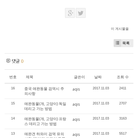
이 게시물을
목록
댓글
0
번호
제목
글쓴이
날짜
조회 수
중국 애완동물 검역시 주
16
2017.11.03
2411
aqis
의사항
애완동물(개, 고양이) 독일
15
2017.11.03
2707
aqis
데리고 가는 방법
애완동물(개, 고양이) 프랑
14
2017.11.03
3163
aqis
스 데리고 가는 방법
애완견 하와이 검역 유의
13
2017.11.03
5517
aqis