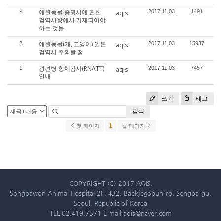
애완동물 증명서에 관한
»
2017.11.03
1491
aqis
검역사항에서 기재되어야
하는 것들
애완동물(개, 고양이) 일본
2
2017.11.03
15937
aqis
검역시 주의할 점
광견병 항체검사(RNATT)
1
2017.11.03
7457
aqis
안내
쓰기
태그
검색
1
첫 페이지
끝 페이지
COPYRIGHT (C) 2017 AQIS.
Songpawon Animal Hospital 2F, 432, Baekjegobun-ro, Songpa-gu,
Seoul, Republic of Korea
TEL 02.419.7571 E-mail aqis@naver.com