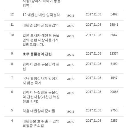
사항 (강아지 하와이 동물
검역)
12.애완견 대만 입국절차
12
2017.11.03
3467
aqis
애완견 남아공 동물검역
11
2017.11.03
15841
aqis
일본 오사카 애완견 동물
10
2017.11.03
5067
aqis
검역 관련 대상자들에게
알려드립니다.
호주 동물검역 관련
9
2017.11.03
12374
aqis
강아지 일본 동물검역 관
8
2017.11.03
7192
aqis
련
국내 혈청검사가 인정되
7
2017.11.03
1547
aqis
지 않는 국가
강아지 뉴질랜드 동물검
6
2017.11.03
20086
aqis
역 관련사항(애완견 뉴질
랜드 검역)
처음 내원할때 준비물
5
2017.11.03
2753
aqis
애완동물 호주 출국 검역
4
2017.11.03
2257
aqis
과정중 유의점