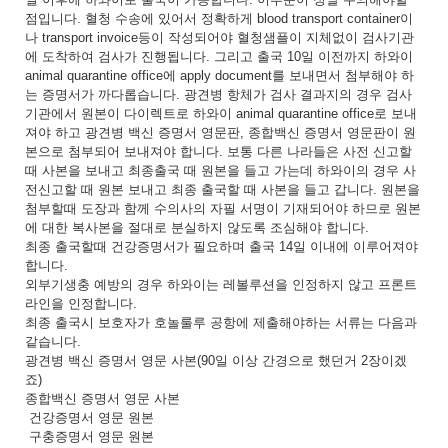
점입니다. 혈청 수송에 있어서 정확하게 blood transport container이
나 transport invoice등이 작성되어야 혈청샘플이 지체없이 검사기관
에 도착하여 검사가 진행됩니다. 그리고 출국 10일 이전까지 하와이
animal quarantine office에 apply document를 보내면서 첨부해야 하
는 증명서가 까다롭습니다. 광견병 항체가 검사 결과지의 경우 검사
기관에서 원본이 다이렉트로 하와이 animal quarantine office로 보내
져야 하고 광견병 백신 증명서 영문판, 종합백신 증명서 영문판이 원
본으로 첨부되어 보내져야 합니다. 보통 다른 나라들은 사전 신고할
때 사본을 보내고 최종출국 때 원본을 들고 가는데 하와이의 경우 사
전신고할 때 원본 보내고 최종 출국할 때 사본을 들고 갑니다. 원본을
첨부할때 도장과 함께 수의사의 자필 서명이 기재되어야 하므로 원본
에 대한 복사본을 절대로 분실하지 않도록 조심해야 합니다.
최종 출국할때 건강증명서가 필요하며 출국 14일 이내에 이루어져야
합니다.
외부기생충 예방의 경우 하와이는 레볼루션을 인정하지 않고 프론트
라인을 인정합니다.
최종 출국시 보호자가 호놀룰루 공항에 제출해야하는 서류는 다음과
같습니다.
광견병 백신 증명서 영문 사본(90일 이상 간경으로 했던거 2장이겠
죠)
종합백신 증명서 영문 사본
건강증명서 영문 원본
구충증명서 영문 원본