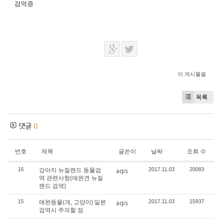
검역증
이 게시물을
목록
댓글
0
번호
제목
글쓴이
날짜
조회 수
강아지 뉴질랜드 동물검
16
2017.11.03
20083
aqis
역 관련사항(애완견 뉴질
랜드 검역)
애완동물(개, 고양이) 일본
15
2017.11.03
15937
aqis
검역시 주의할 점