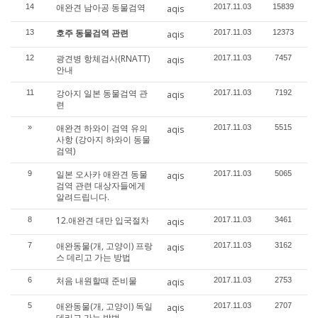
애완견 남아공 동물검역
14
2017.11.03
15839
aqis
호주 동물검역 관련
13
2017.11.03
12373
aqis
광견병 항체검사(RNATT)
12
2017.11.03
7457
aqis
안내
강아지 일본 동물검역 관
11
2017.11.03
7192
aqis
련
애완견 하와이 검역 유의
»
2017.11.03
5515
aqis
사항 (강아지 하와이 동물
검역)
일본 오사카 애완견 동물
9
2017.11.03
5065
aqis
검역 관련 대상자들에게
알려드립니다.
12.애완견 대만 입국절차
8
2017.11.03
3461
aqis
애완동물(개, 고양이) 프랑
7
2017.11.03
3162
aqis
스 데리고 가는 방법
처음 내원할때 준비물
6
2017.11.03
2753
aqis
애완동물(개, 고양이) 독일
5
2017.11.03
2707
aqis
데리고 가는 방법