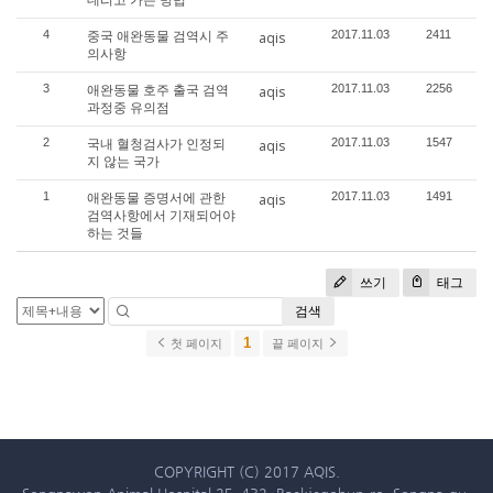
중국 애완동물 검역시 주
4
2017.11.03
2411
aqis
의사항
애완동물 호주 출국 검역
3
2017.11.03
2256
aqis
과정중 유의점
국내 혈청검사가 인정되
2
2017.11.03
1547
aqis
지 않는 국가
애완동물 증명서에 관한
1
2017.11.03
1491
aqis
검역사항에서 기재되어야
하는 것들
쓰기
태그
검색
1
첫 페이지
끝 페이지
COPYRIGHT (C) 2017 AQIS.