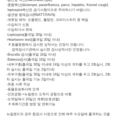
-종합백신(distemper, parainfluenza, parvo, hepatitis, Kennel cough)
leptospira백신은 금기사항이므로 주의하시기 바랍니다.
-광견병 항체검사(RNATT/FAVN)
-계류장 예약: 오클랜드, 웰링턴, 크라이스처치 중 택일
-수입허가 신청
-수입허가서 취득
-Leptospira(출국일 30일 이내)
-Heartworm test((출국일 30일 이내)
# 동물병원에서 검사한 성적서는 인정이 안됩니다.
검역검사기관에서 실시한 검사성적서만 인정됩니다.
-Brucella 검사(출국일 16일 이내)
-Babesia검사(출국일 16일 이내)
-내부구충(출국일 30일 이내에 14일 이상의 격차를 두고 2회실시, 2회
차 실시는 출국일 기눈 2일이내)
-외부구충(출국일 30일 이내에 14일 이상의 격차를 두고 2회실시, 2회
차 실시는 출국일 기눈 2일이내)
-최종 서류 작성
-동물운송회사에 인계
-인천공항->뉴질랜드 도착지 공항으로 비행
-도착일에서 10일간 계류(보호관찰)
# 계류기간중 방문 및 면회가능
뉴질랜드의 경우 항공사 사정으로 인해 매주 수요일에 출국하는 것을