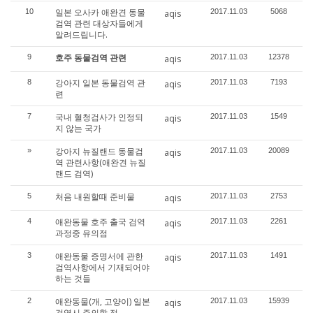
일본 오사카 애완견 동물
10
2017.11.03
5068
aqis
검역 관련 대상자들에게
알려드립니다.
호주 동물검역 관련
9
2017.11.03
12378
aqis
강아지 일본 동물검역 관
8
2017.11.03
7193
aqis
련
국내 혈청검사가 인정되
7
2017.11.03
1549
aqis
지 않는 국가
강아지 뉴질랜드 동물검
»
2017.11.03
20089
aqis
역 관련사항(애완견 뉴질
랜드 검역)
처음 내원할때 준비물
5
2017.11.03
2753
aqis
애완동물 호주 출국 검역
4
2017.11.03
2261
aqis
과정중 유의점
애완동물 증명서에 관한
3
2017.11.03
1491
aqis
검역사항에서 기재되어야
하는 것들
애완동물(개, 고양이) 일본
2
2017.11.03
15939
aqis
검역시 주의할 점