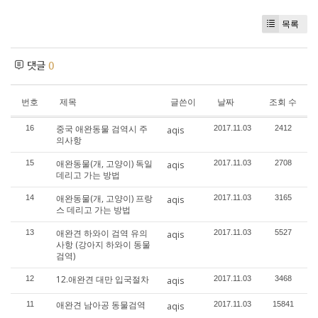
목록
댓글
0
번호
제목
글쓴이
날짜
조회 수
중국 애완동물 검역시 주
16
2017.11.03
2412
aqis
의사항
애완동물(개, 고양이) 독일
15
2017.11.03
2708
aqis
데리고 가는 방법
애완동물(개, 고양이) 프랑
14
2017.11.03
3165
aqis
스 데리고 가는 방법
애완견 하와이 검역 유의
13
2017.11.03
5527
aqis
사항 (강아지 하와이 동물
검역)
12.애완견 대만 입국절차
12
2017.11.03
3468
aqis
애완견 남아공 동물검역
11
2017.11.03
15841
aqis