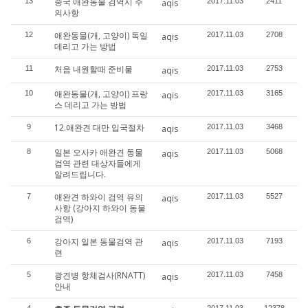
중국 애완동물 검역시 주
13
2017.11.03
2411
aqis
의사항
애완동물(개, 고양이) 독일
12
2017.11.03
2708
aqis
데리고 가는 방법
처음 내원할때 준비물
11
2017.11.03
2753
aqis
애완동물(개, 고양이) 프랑
10
2017.11.03
3165
aqis
스 데리고 가는 방법
12.애완견 대만 입국절차
9
2017.11.03
3468
aqis
일본 오사카 애완견 동물
8
2017.11.03
5068
aqis
검역 관련 대상자들에게
알려드립니다.
애완견 하와이 검역 유의
7
2017.11.03
5527
aqis
사항 (강아지 하와이 동물
검역)
강아지 일본 동물검역 관
6
2017.11.03
7193
aqis
련
광견병 항체검사(RNATT)
5
2017.11.03
7458
aqis
안내