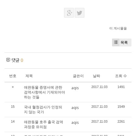
이 게시물을
목록
댓글
0
번호
제목
글쓴이
날짜
조회 수
애완동물 증명서에 관한
»
2017.11.03
1491
aqis
검역사항에서 기재되어야
하는 것들
국내 혈청검사가 인정되
15
2017.11.03
1549
aqis
지 않는 국가
애완동물 호주 출국 검역
14
2017.11.03
2261
aqis
과정중 유의점