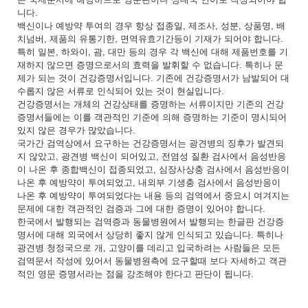
니다.
백신이나 예방약 투여의 경우 항상 접종일, 제조사, 성분, 상품명, 배
치넘버, 제품의 유통기한, 면역유효기간등이 기재가 되어야 합니다.
특히 일본, 하와이, 괌, 대만 등의 경우 각 백신에 대해 제품번호를 기
재하지 않으면 증명으로서의 효력을 발휘할 수 없습니다. 특히나 문
제가 되는 것이 건강증명서입니다. 기존에 건강증명서가 남발되어 대
수롭지 않은 서류로 인식되어 있는 것이 현실입니다.
건강증명서는 개체의 건강상태를 증명하는 서류이지만 기존의 건강
증명서들에는 이를 객관적인 기준에 의해 증명하는 기준이 명시되어
있지 않은 경우가 많았습니다.
국가간 검역상에서 요구하는 건강증명서는 광견병의 징후가 발견되
지 않았고, 광견병 백신이 되어있고, 전염성 질환 검사에서 음성반응
이 나온 후 종합백신이 접종되었고, 심장사상충 검사에서 음성반응이
나온 후 예방약이 투여되었고, 내외부 기생충 검사에서 음성반응이
나온 후 예방약이 투여되었다는 내용 등의 검역에서 중요시 여겨지는
문제에 대한 객관적인 검증과 그에 대한 증명이 있어야 합니다.
한국에서 발행되는 검역증과 동물병원에서 발행되는 한글판 건강증
명서에 대해 외국에서 상당히 좋지 않게 인식되고 있습니다. 특히나
광견병 청정국으로 개, 고양이를 데리고 입국하려는 사람들은 모든
검역문서 작성에 있어서 동물병원측에 요구할때 보다 자세하고 객관
적인 영문 증명서라는 점을 강조해야 한다고 판단이 됩니다.