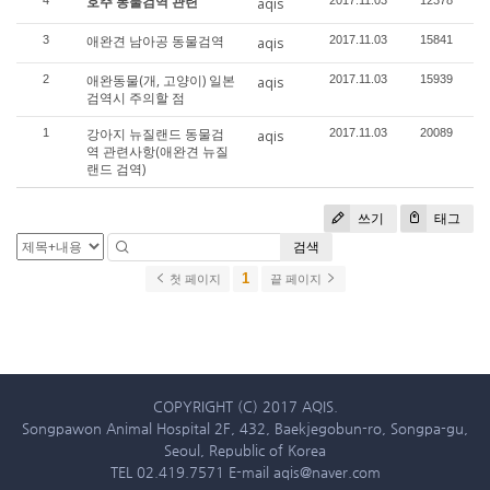
호주 동물검역 관련
4
2017.11.03
12378
aqis
애완견 남아공 동물검역
3
2017.11.03
15841
aqis
애완동물(개, 고양이) 일본
2
2017.11.03
15939
aqis
검역시 주의할 점
강아지 뉴질랜드 동물검
1
2017.11.03
20089
aqis
역 관련사항(애완견 뉴질
랜드 검역)
쓰기
태그
검색
1
첫 페이지
끝 페이지
COPYRIGHT (C) 2017 AQIS.
Songpawon Animal Hospital 2F, 432, Baekjegobun-ro, Songpa-gu,
Seoul, Republic of Korea
TEL 02.419.7571 E-mail aqis@naver.com